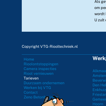
Als ge
om per
wordt 
U zult
Copyright VTG-Riooltechniek.nl
Werkg
Home
Rioolontstoppingen
Camera inspecties
Alkmaa
Riool vernieuwen
Amste
Tarieven
Beverwi
Duurzaam ondernemen
Den He
Werken bij VTG
Enkhui
Contact
Friesla
Zeno Betonboringen
Gemeen
Hoorn