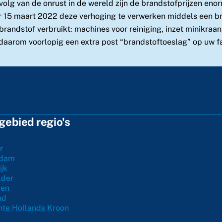
volg van de onrust in de wereld zijn de brandstofprijzen eno
 15 maart 2022 deze verhoging te verwerken middels een bran
brandstof verbruikt: machines voor reiniging, inzet minikraan,
 daarom voorlopig een extra post “brandstoftoeslag” op uw f
ebied regio's
r
rdam
jk
lder
zen
nd
te Hollands Kroon